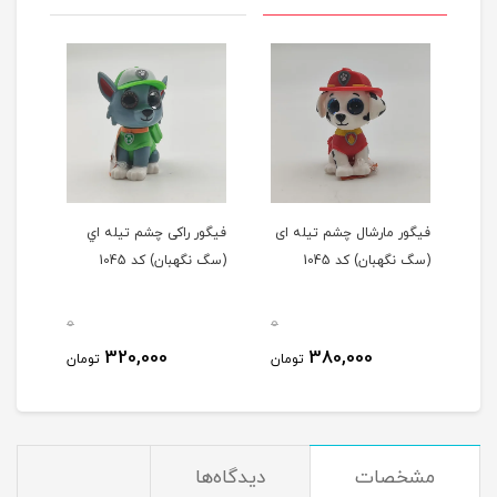
فیگور مارشال چشم تیله ای
فیگور راکی چشم تیله اي
(سگ نگهبان) کد 1045
(سگ نگهبان) کد 1045
0
0
320,000
380,000
تومان
تومان
مشخصات
دیدگاه‌ها