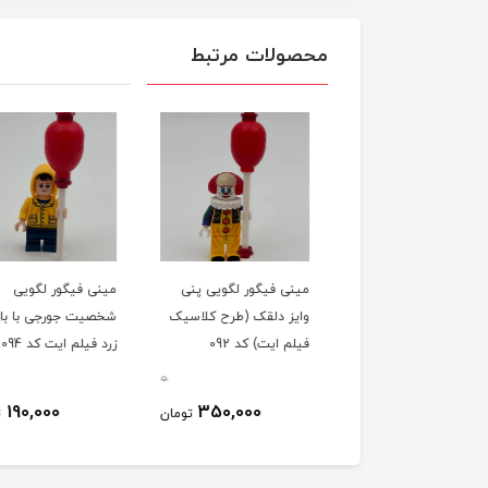
محصولات مرتبط
ی فیگور لگویی
مینی فیگور لگویی پنی
مینی فیگور لگویی
یت پنی وایز فیلم
وایز دلقک (طرح کلاسیک
شخصیت جورجی با بارا
د 093
فیلم ایت) کد 092
زرد فیلم ایت کد 094
0
0
190,000
350,000
370,000
تومان
تومان
ت