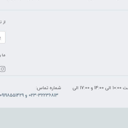
از 
ما ر
ساعات پاسخگویی: فقط روزهای غیر تعطیل از ساعت 10:00 الی 14:00 و 17:00 الی
شماره تماس:
023-32236813 و 09198551429