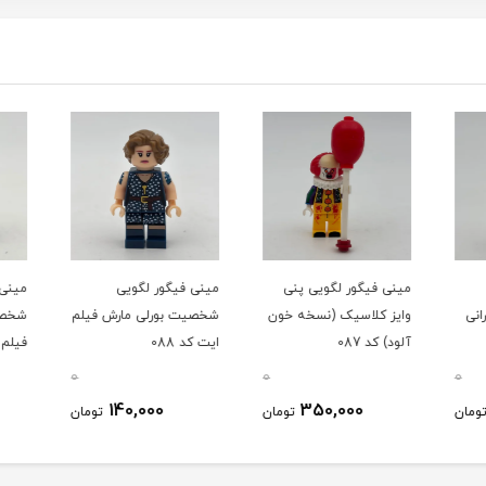
مینی فیگور لگویی پنی
مینی فیگور لگویی
مینی 
نی
وایز کلاسیک (نسخه خون
شخصیت بورلی مارش فیلم
شخصی
آلود) کد 087
ایت کد 088
فیلم ای
0
0
0
140,000
350,000
ومان
تومان
تومان