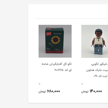
فیگور لگویی
لگو گل آفتابگردان شاخه
لگو گل لاله 3تایی شاخه
ت مایک هنلون
ای کد 601278
ای کد 601283
ت کد 091
0
0
680,000
680,000
140,000
تومان
تومان
توم