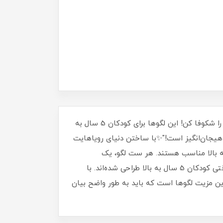
"لگوهای ماجراجویی ذهناز قطعات کوچک تا دنیای بزرگ، با ماجراجویی در لگوهای ما، حافظه‌ات را تقویت کن و خلاقیتت را شکوفا کن! این لگوها برای کودکان 5 سال به
 هیجان‌انگیز است!"✨با ساختن دنیای رویاهایت
سرگرم شو و حافظه‌ات را قوی‌تر کن. این لگوهای جذاب با طرح‌های متنوع، برای کودکان 5 سال به بالا مناسب هستند. هر ست لگو، یک
ماجراجویی جدید است!"از قطعات ساده تا چالش‌های پیچیده، لگوهای ما برای تقویت حافظه و افزایش مهارت‌های شناختی کودکان 5 سال به بالا طراحی شده‌اند. با
ن مزیت لگوها است که باید به طور واضح بیان