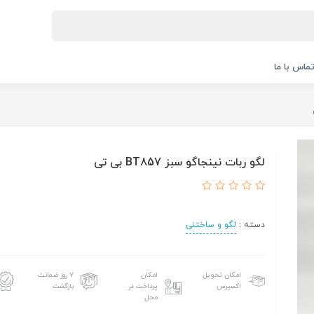
ماس با ما
لگو ربات نینجاگو سبز BT857 بی تی
دسته :
لگو و ساختنی
امکان تحویل
امکان
۷ روز ضمانت
اکسپرس
پرداخت در
بازگشت
محل