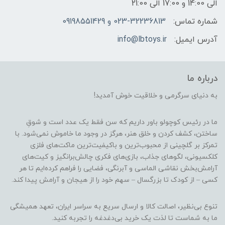
الی 14:00 و 17:00 الی 21:00
شماره تماس:
023-32236813 و 09198551429
آدرس ایمیل:
info@lbtoys.ir
درباره ما
به دنیای سرگرمی و خلاقیت خوش آمدید!
ما در رئیس کوچولو باور داریم که سن فقط یک عدد است و شوقِ
ساختن، کشف کردن و خلق هنر، هرگز در وجود ما خاموش نمی‌شود. با
تمرکز بر گلچینی از محبوب‌ترین و باکیفیت‌ترین ماکت‌های فلزی
کلکسیونی، لگوهای جذاب، بازی‌های فکری چالش‌برانگیز و کیت‌های
آرامش‌بخش نقاشی الماسی و آبرنگی، فضایی را فراهم کرده‌ایم تا هر
کسی – از کودک تا بزرگسال – سهم خود را از هیجان و آرامش پیدا کند.
تنوع بی‌نظیر، اصالت کالا و ارسال سریع به سراسر ایران، تعهد همیشگی
ما به شماست تا لذت یک خرید بی‌دغدغه را تجربه کنید.