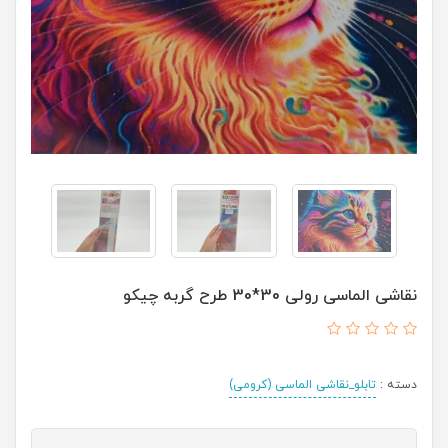
نقاشی الماسی رولی 30*30 طرح گربه چیکو
دسته :
تابلو_نقاشی الماسی (کرومی)