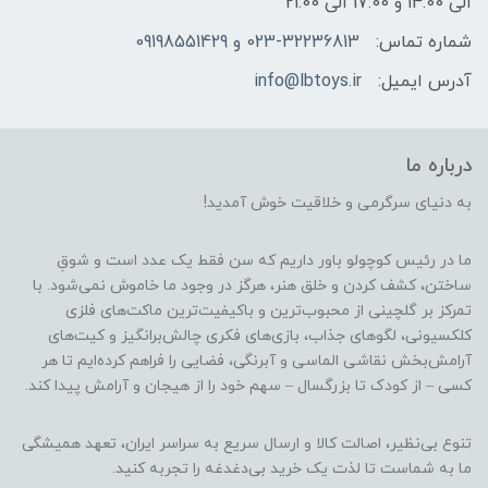
الی 14:00 و 17:00 الی 21:00
شماره تماس:
023-32236813 و 09198551429
آدرس ایمیل:
info@lbtoys.ir
درباره ما
به دنیای سرگرمی و خلاقیت خوش آمدید!
ما در رئیس کوچولو باور داریم که سن فقط یک عدد است و شوقِ
ساختن، کشف کردن و خلق هنر، هرگز در وجود ما خاموش نمی‌شود. با
تمرکز بر گلچینی از محبوب‌ترین و باکیفیت‌ترین ماکت‌های فلزی
کلکسیونی، لگوهای جذاب، بازی‌های فکری چالش‌برانگیز و کیت‌های
آرامش‌بخش نقاشی الماسی و آبرنگی، فضایی را فراهم کرده‌ایم تا هر
کسی – از کودک تا بزرگسال – سهم خود را از هیجان و آرامش پیدا کند.
تنوع بی‌نظیر، اصالت کالا و ارسال سریع به سراسر ایران، تعهد همیشگی
ما به شماست تا لذت یک خرید بی‌دغدغه را تجربه کنید.