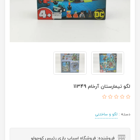
لگو تیمارستان آرخام 11349
دسته :
لگو و ساختنی
فروشنده: فروشگاه اسباب بازی رئیس کوچولو