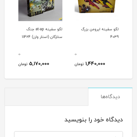
لگو سفینه ایرومن بزرگ
لگو سفینه at-ap جنگ
لگو س
4039
ستارگان (استار وارز) 11424
0
0
0
5,170,000
1,440,000
مان
تومان
تومان
دیدگاه‌ها
دیدگاه خود را بنویسید