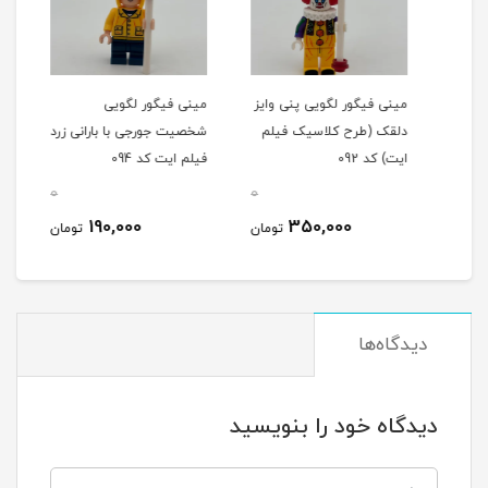
مینی فیگور لگویی پنی وایز
مینی فیگور لگویی
مینی
دلقک (طرح کلاسیک فیلم
شخصیت جورجی با بارانی زرد
کلاس
ایت) کد 092
فیلم ایت کد 094
کد 087
0
0
0
190,000
350,000
مان
تومان
تومان
دیدگاه‌ها
دیدگاه خود را بنویسید