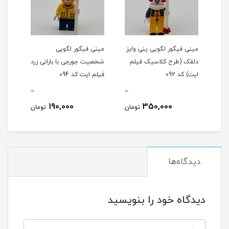
مینی فیگور لگویی پنی وایز
مینی فیگور لگویی
مینی
دلقک (طرح کلاسیک فیلم
شخصیت جورجی با بارانی زرد
کلاس
ایت) کد 092
فیلم ایت کد 094
کد 087
0
0
0
190,000
350,000
مان
تومان
تومان
دیدگاه‌ها
دیدگاه خود را بنویسید