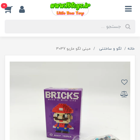
0
خانه
لگو و ساختنی
مینی لگو ماریو 3037