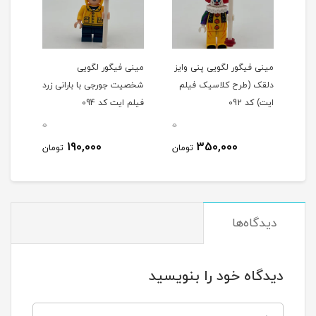
مینی فیگور لگویی پنی وایز
مینی فیگور لگویی
مینی
دلقک (طرح کلاسیک فیلم
شخصیت جورجی با بارانی زرد
کلاس
ایت) کد 092
فیلم ایت کد 094
کد 087
0
0
0
190,000
350,000
مان
تومان
تومان
دیدگاه‌ها
دیدگاه خود را بنویسید