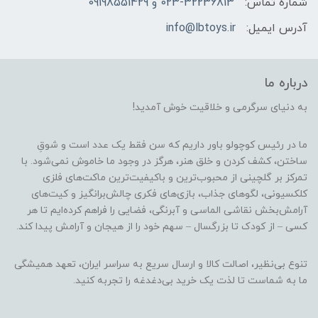
شماره تماس:
023-32236813 و 09198551429
آدرس ایمیل:
info@lbtoys.ir
درباره ما
به دنیای سرگرمی و خلاقیت خوش آمدید!
ما در رئیس کوچولو باور داریم که سن فقط یک عدد است و شوقِ
ساختن، کشف کردن و خلق هنر، هرگز در وجود ما خاموش نمی‌شود. با
تمرکز بر گلچینی از محبوب‌ترین و باکیفیت‌ترین ماکت‌های فلزی
کلکسیونی، لگوهای جذاب، بازی‌های فکری چالش‌برانگیز و کیت‌های
آرامش‌بخش نقاشی الماسی و آبرنگی، فضایی را فراهم کرده‌ایم تا هر
کسی – از کودک تا بزرگسال – سهم خود را از هیجان و آرامش پیدا کند.
تنوع بی‌نظیر، اصالت کالا و ارسال سریع به سراسر ایران، تعهد همیشگی
ما به شماست تا لذت یک خرید بی‌دغدغه را تجربه کنید.