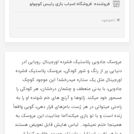
فروشنده: فروشگاه اسباب بازی رئیس کوچولو
ناموجود
عروسک جادویی پلاستیک فشرده اورجینال: رویایی !در
دنیایی پر از رنگ و شور کودکی، عروسک پلاستیک فشرده
اورجینال مثل یک ستاره میدرخشد! این موجود کوچک
جادویی، با بدنی منعطف و چشمان درخشان، هر کودکی را
مسحور خود میکند. زانوها و آرنج های خم شونده او را به
راحتی میتوانی در هر ژست بامزهای قرار دهی، گویی واقعاً
زنده است و با تو بازی میکند!اما جذابیت این عروسک به
همینجا ختم نمیشود... لباس هایش قابل تعویض هستند
و با هر تغییر استایلی، داستان جدیدی خلق میکند! از