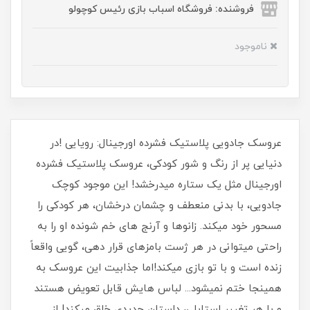
فروشنده: فروشگاه اسباب بازی رئیس کوچولو
ناموجود
عروسک جادویی پلاستیک فشرده اورجینال: رویایی !در
دنیایی پر از رنگ و شور کودکی، عروسک پلاستیک فشرده
اورجینال مثل یک ستاره میدرخشد! این موجود کوچک
جادویی، با بدنی منعطف و چشمان درخشان، هر کودکی را
مسحور خود میکند. زانوها و آرنج های خم شونده او را به
راحتی میتوانی در هر ژست بامزهای قرار دهی، گویی واقعاً
زنده است و با تو بازی میکند!اما جذابیت این عروسک به
همینجا ختم نمیشود... لباس هایش قابل تعویض هستند
و با هر تغییر استایلی، داستان جدیدی خلق میکند! از