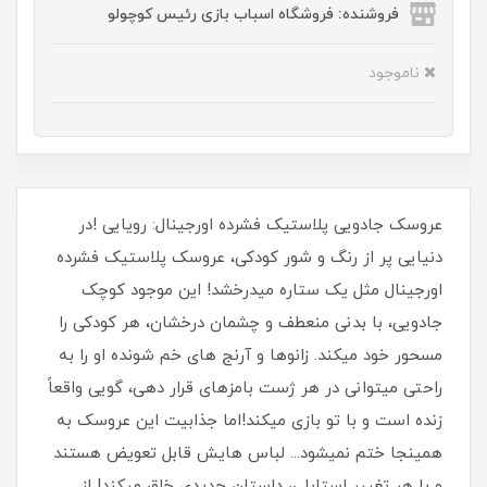
فروشنده: فروشگاه اسباب بازی رئیس کوچولو
ناموجود
عروسک جادویی پلاستیک فشرده اورجینال: رویایی !در
دنیایی پر از رنگ و شور کودکی، عروسک پلاستیک فشرده
اورجینال مثل یک ستاره میدرخشد! این موجود کوچک
جادویی، با بدنی منعطف و چشمان درخشان، هر کودکی را
مسحور خود میکند. زانوها و آرنج های خم شونده او را به
راحتی میتوانی در هر ژست بامزهای قرار دهی، گویی واقعاً
زنده است و با تو بازی میکند!اما جذابیت این عروسک به
همینجا ختم نمیشود... لباس هایش قابل تعویض هستند
و با هر تغییر استایلی، داستان جدیدی خلق میکند! از