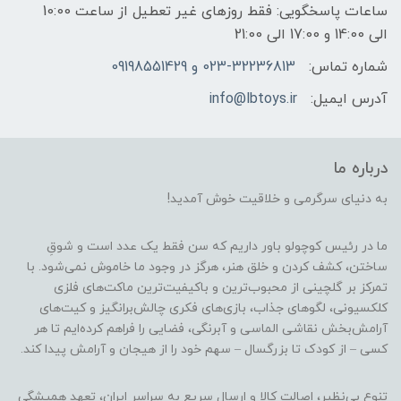
ساعات پاسخگویی: فقط روزهای غیر تعطیل از ساعت 10:00
الی 14:00 و 17:00 الی 21:00
شماره تماس:
023-32236813 و 09198551429
آدرس ایمیل:
info@lbtoys.ir
درباره ما
به دنیای سرگرمی و خلاقیت خوش آمدید!
ما در رئیس کوچولو باور داریم که سن فقط یک عدد است و شوقِ
ساختن، کشف کردن و خلق هنر، هرگز در وجود ما خاموش نمی‌شود. با
تمرکز بر گلچینی از محبوب‌ترین و باکیفیت‌ترین ماکت‌های فلزی
کلکسیونی، لگوهای جذاب، بازی‌های فکری چالش‌برانگیز و کیت‌های
آرامش‌بخش نقاشی الماسی و آبرنگی، فضایی را فراهم کرده‌ایم تا هر
کسی – از کودک تا بزرگسال – سهم خود را از هیجان و آرامش پیدا کند.
تنوع بی‌نظیر، اصالت کالا و ارسال سریع به سراسر ایران، تعهد همیشگی