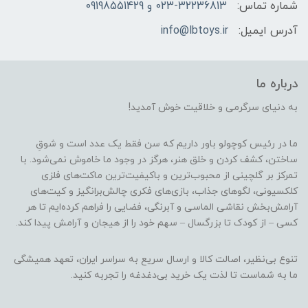
شماره تماس:
023-32236813 و 09198551429
آدرس ایمیل:
info@lbtoys.ir
درباره ما
به دنیای سرگرمی و خلاقیت خوش آمدید!
ما در رئیس کوچولو باور داریم که سن فقط یک عدد است و شوقِ
ساختن، کشف کردن و خلق هنر، هرگز در وجود ما خاموش نمی‌شود. با
تمرکز بر گلچینی از محبوب‌ترین و باکیفیت‌ترین ماکت‌های فلزی
کلکسیونی، لگوهای جذاب، بازی‌های فکری چالش‌برانگیز و کیت‌های
آرامش‌بخش نقاشی الماسی و آبرنگی، فضایی را فراهم کرده‌ایم تا هر
کسی – از کودک تا بزرگسال – سهم خود را از هیجان و آرامش پیدا کند.
تنوع بی‌نظیر، اصالت کالا و ارسال سریع به سراسر ایران، تعهد همیشگی
ما به شماست تا لذت یک خرید بی‌دغدغه را تجربه کنید.