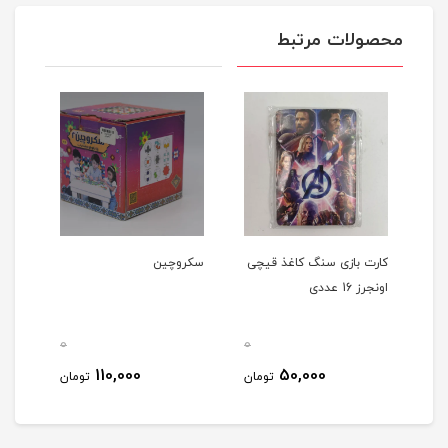
محصولات مرتبط
کارت بازی سنگ کاغذ قیچی
سکروچین
برج 
اونجرز 16 عددی
0
0
0
110,000
50,000
مان
تومان
تومان