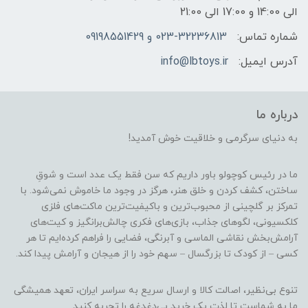
الی 14:00 و 17:00 الی 21:00
شماره تماس:
023-32236813 و 09198551429
آدرس ایمیل:
info@lbtoys.ir
درباره ما
به دنیای سرگرمی و خلاقیت خوش آمدید!
ما در رئیس کوچولو باور داریم که سن فقط یک عدد است و شوقِ
ساختن، کشف کردن و خلق هنر، هرگز در وجود ما خاموش نمی‌شود. با
تمرکز بر گلچینی از محبوب‌ترین و باکیفیت‌ترین ماکت‌های فلزی
کلکسیونی، لگوهای جذاب، بازی‌های فکری چالش‌برانگیز و کیت‌های
آرامش‌بخش نقاشی الماسی و آبرنگی، فضایی را فراهم کرده‌ایم تا هر
کسی – از کودک تا بزرگسال – سهم خود را از هیجان و آرامش پیدا کند.
تنوع بی‌نظیر، اصالت کالا و ارسال سریع به سراسر ایران، تعهد همیشگی
ما به شماست تا لذت یک خرید بی‌دغدغه را تجربه کنید.