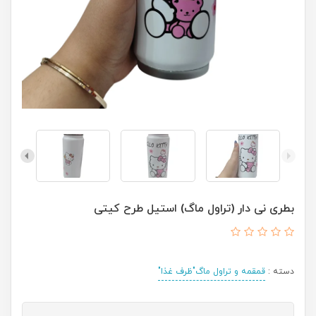
بطری نی دار (تراول ماگ) استیل طرح کیتی
دسته :
قمقمه و تراول ماگ"ظرف غذا"