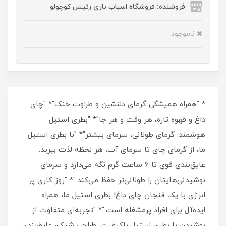
فروشنده: فروشگاه اسباب بازی رئیس کوچولو
ناموجود
* "همراه همیشگی گرمای دلنشین و طراوت خنک"* "چای
داغ و قهوه تازه، هر وقت و هر جا"* "بطری استیل
هوشمند: گرمای طولانی، سرمای بیشتر"* "با بطری استیل
ما، از گرمای چای تا سرمای آب، هر لحظه لذت ببرید.
عایق‌بندی قوی تا 6 ساعت گرم نگه می‌دارد و سرمای
نوشیدنی‌هایتان را طولانی‌تر حفظ می‌کند."* "روز کاری پر
انرژی با یک فنجان چای داغ! بطری استیل ما، همراه
ایده‌آل برای افراد پرمشغله است."* "تجربه‌ای متفاوت از
نوشیدن با بطری استیل باکیفیت. طراحی شیک، عایق‌بندی