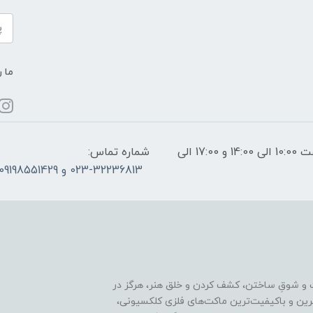
ما ر
ساعات پاسخگویی: فقط روزهای غیر تعطیل از ساعت 10:00 الی 14:00 و 17:00 الی
شماره تماس:
023-32236813 و 09198551429
 و شوقِ ساختن، کشف کردن و خلق هنر، هرگز در
ترین و باکیفیت‌ترین ماکت‌های فلزی کلکسیونی،