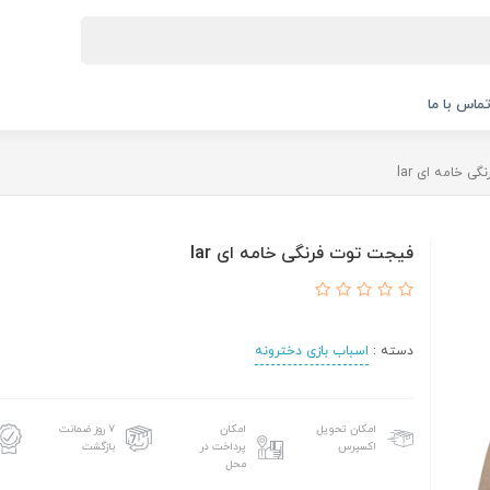
ماس با ما
 خامه ای lar
فیجت توت فرنگی خامه ای lar
دسته :
اسباب بازی دخترونه
امکان تحویل
امکان
۷ روز ضمانت
اکسپرس
پرداخت در
بازگشت
محل