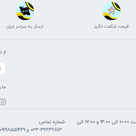
قیمت شگفت انگیز
ارسال به سراسر ایران
از 
ما ر
ساعات پاسخگویی: فقط روزهای غیر تعطیل از ساعت 10:00 الی 14:00 و 17:00 الی
شماره تماس:
023-32236813 و 09198551429