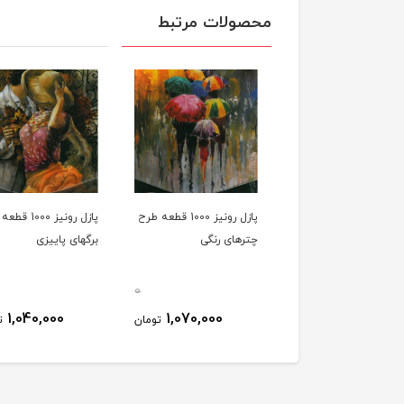
محصولات مرتبط
پازل رونیز 1000 قطعه طرح
پازل رونیز 1000
چترهای رنگی
برگهای پاییزی
0
1,040,000
1,070,000
تومان
ت