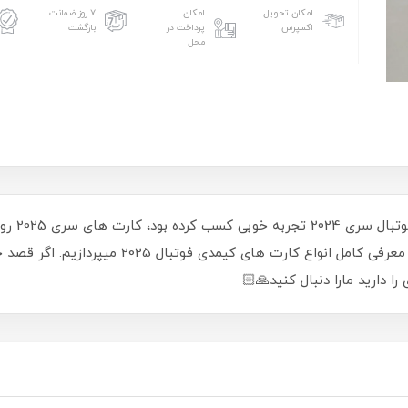
امکان تحویل
امکان
۷ روز ضمانت
اکسپرس
پرداخت در
بازگشت
محل
شرکت کیمد
2025 در 10 دسته بندی قرار دارند که در وبلاگ به 
دارید مارا دنبال کنید🙏🏻