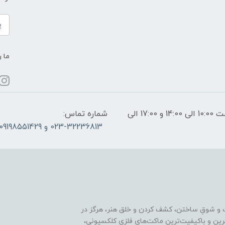
ما ر
ساعات پاسخگویی: فقط روزهای غیر تعطیل از ساعت 10:00 الی 14:00 و 17:00 الی
شماره تماس:
023-32236813 و 09198551429
 و شوقِ ساختن، کشف کردن و خلق هنر، هرگز در
ترین و باکیفیت‌ترین ماکت‌های فلزی کلکسیونی،