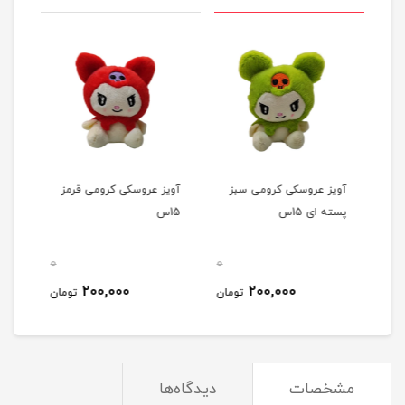
آویز عروسکی کرومی سبز
آویز عروسکی کرومی قرمز
عرو
پسته ای 15س
15س
0
0
0
200,000
200,000
مان
تومان
تومان
مشخصات
دیدگاه‌ها