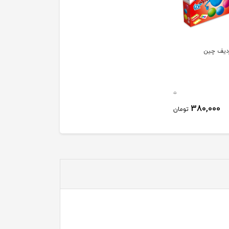
ردیف چین
0
380,000
تومان