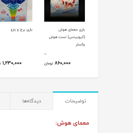
بازی معمای هوش
بازی برج و بارو
(کیوبیتس) تست هوش
وکسلر
0
1,230,000
860,000
تومان
ت
توضیحات
دیدگاه‌ها
معمای هوش: