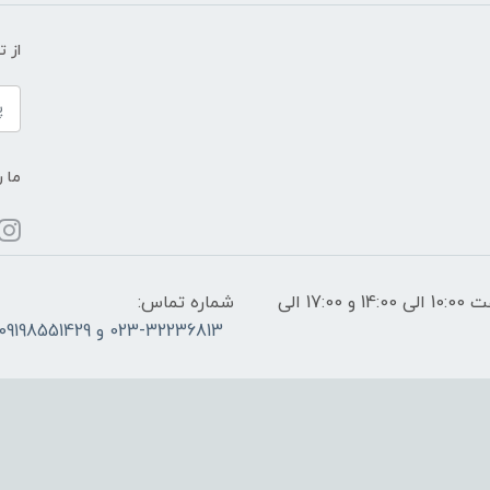
از 
ما ر
ساعات پاسخگویی: فقط روزهای غیر تعطیل از ساعت 10:00 الی 14:00 و 17:00 الی
شماره تماس:
023-32236813 و 09198551429