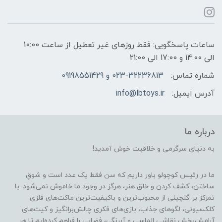
ساعات پاسخگویی: فقط روزهای غیر تعطیل از ساعت 10:00
الی 14:00 و 17:00 الی 21:00
شماره تماس:
023-32236813 و 09198551429
آدرس ایمیل:
info@lbtoys.ir
درباره ما
به دنیای سرگرمی و خلاقیت خوش آمدید!
ما در رئیس کوچولو باور داریم که سن فقط یک عدد است و شوقِ
ساختن، کشف کردن و خلق هنر، هرگز در وجود ما خاموش نمی‌شود. با
تمرکز بر گلچینی از محبوب‌ترین و باکیفیت‌ترین ماکت‌های فلزی
کلکسیونی، لگوهای جذاب، بازی‌های فکری چالش‌برانگیز و کیت‌های
آرامش‌بخش نقاشی الماسی و آبرنگی، فضایی را فراهم کرده‌ایم تا هر