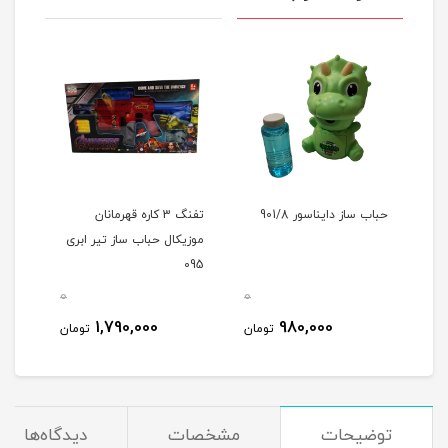
حباب ساز دایناسور 901/8
تفنگ 3 کاره قهرمانان
موزیکال حباب ساز تیر ابری
095
0
0
1,790,000
980,000
تومان
تومان
توضیحات
مشخصات
دیدگاه‌ها