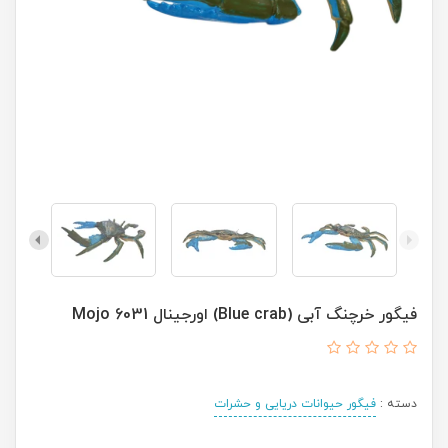
فیگور خرچنگ آبی (Blue crab) اورجینال 6031 Mojo
دسته :
فیگور حیوانات دریایی و حشرات