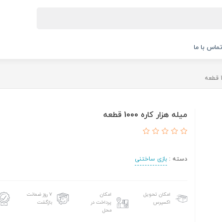
ماس با ما
میله هزار کاره 1000 قطعه
دسته :
بازی ساختنی
امکان تحویل
امکان
۷ روز ضمانت
اکسپرس
پرداخت در
بازگشت
محل