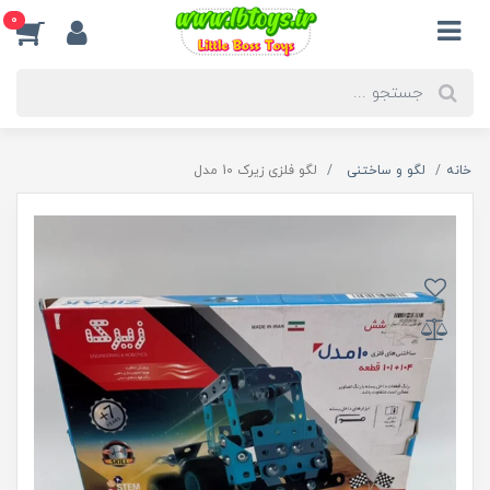
0
خانه
لگو و ساختنی
لگو فلزی زیرک 10 مدل