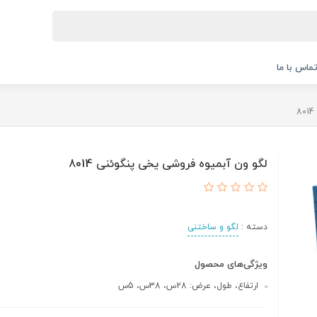
ماس با ما
لگو ون آبمیوه فروشی یخی پنگوئنی 8014
دسته :
لگو و ساختنی
ویژگی‌های محصول
ارتفاع، طول، عرض: 28س، 38س، 5س