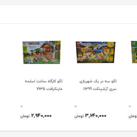
لگو سه در یک شهربازی
لگو کارگاه ساخت اسلحه
سری آرشیتکت 11399
ماینکرافت 7635
0
0
0
2,940,000
3,640,000
ومان
تومان
تومان