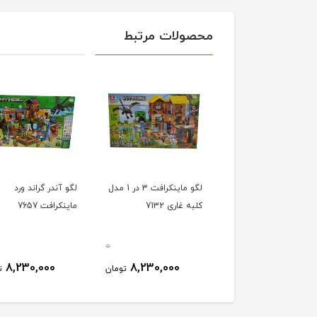
محصولات مرتبط
لگو ماینکرافت 3 در 1 مدل
لگو آندر گراند ورد
کلبه غاری 7132
ماینکرافت 7657
0
8,230,000
8,230,000
تومان
ت