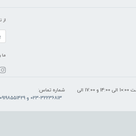
از 
ما ر
ساعات پاسخگویی: فقط روزهای غیر تعطیل از ساعت 10:00 الی 14:00 و 17:00 الی
شماره تماس:
023-32236813 و 09198551429