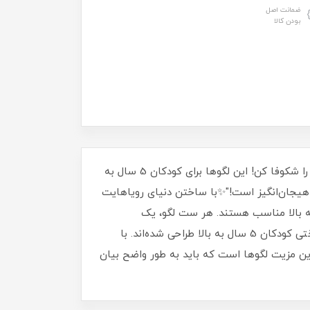
ضمانت اصل
بودن کالا
"لگوهای ماجراجویی ذهناز قطعات کوچک تا دنیای بزرگ، با ماجراجویی در لگوهای ما، حافظه‌ات را تقویت کن و خلاقیتت را شکوفا کن! این لگوها برای کودکان 5 سال به
 هیجان‌انگیز است!"✨با ساختن دنیای رویاهایت
سرگرم شو و حافظه‌ات را قوی‌تر کن. این لگوهای جذاب با طرح‌های متنوع، برای کودکان 5 سال به بالا مناسب هستند. هر ست لگو، یک
ماجراجویی جدید است!"از قطعات ساده تا چالش‌های پیچیده، لگوهای ما برای تقویت حافظه و افزایش مهارت‌های شناختی کودکان 5 سال به بالا طراحی شده‌اند. با
ن مزیت لگوها است که باید به طور واضح بیان