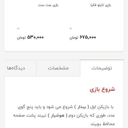
بازی تایلو فکرا
بازی جت ست
بازی
0
0
0
530,000
675,000
مان
تومان
تومان
توضیحات
مشخصات
دیدگاه‌ها
شروع بازی
با بازیکن اول
( بیدار )
شروع می شود و باید پنج گوی
عدد، طوری که بازیکن دوم
( هوشیار )
نبیند پشت صفحه
محافظ بچیند.