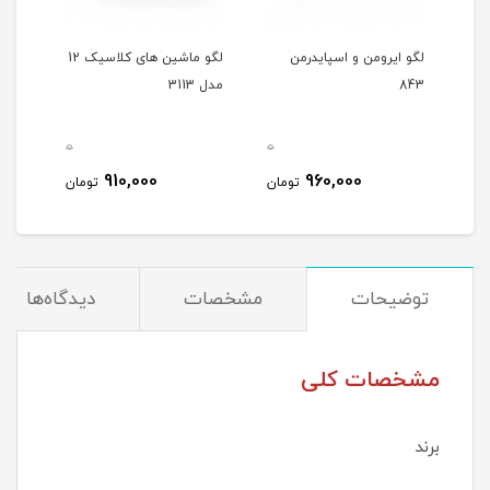
لگو ایرومن و اسپایدرمن
لگو ماشین های کلاسیک 12
لگو بار
843
مدل 3113
0
0
0
910,000
960,000
مان
تومان
تومان
توضیحات
مشخصات
دیدگاه‌ها
مشخصات کلی
برند