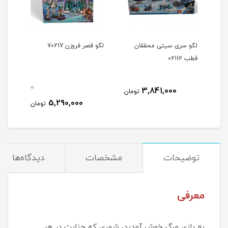
لگو سری سیتی محققان
لگو قصر فروزن 70217
مینی
قطب 02112
اولوش
0
0
3,841,000
تومان
5,290,000
مان
تومان
توضیحات
مشخصات
دیدگاه‌ها
معرفی
به بازی مرگ خوش آمدید، شهری که جنایت در هر