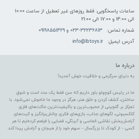
ساعات پاسخگویی: فقط روزهای غیر تعطیل از ساعت 10:00
الی 14:00 و 17:00 الی 21:00
شماره تماس:
023-32236813 و 09198551429
آدرس ایمیل:
info@lbtoys.ir
درباره ما
به دنیای سرگرمی و خلاقیت خوش آمدید!
ما در رئیس کوچولو باور داریم که سن فقط یک عدد است و شوقِ
ساختن، کشف کردن و خلق هنر، هرگز در وجود ما خاموش نمی‌شود. با
تمرکز بر گلچینی از محبوب‌ترین و باکیفیت‌ترین ماکت‌های فلزی
کلکسیونی، لگوهای جذاب، بازی‌های فکری چالش‌برانگیز و کیت‌های
آرامش‌بخش نقاشی الماسی و آبرنگی، فضایی را فراهم کرده‌ایم تا هر
کسی – از کودک تا بزرگسال – سهم خود را از هیجان و آرامش پیدا کند.