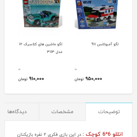
لگو آمبولانس 911
لگو ماشین های کلاسیک 12
لگو بار
مدل 3113
0
0
0
910,000
950,000
مان
تومان
تومان
توضیحات
مشخصات
دیدگاه‌ها
اتللو 6*6 کوچک :
در این بازی فکری ۲ نفره بازیکنان