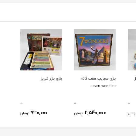
ل
بازی عجایب هفت گانه
بازی بازار تبريز
seven wonders
0
0
0
930,000
2,540,000
ومان
تومان
تومان