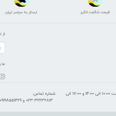
قیمت شگفت انگیز
ارسال به سراسر ایران
از 
ما ر
ساعات پاسخگویی: فقط روزهای غیر تعطیل از ساعت 10:00 الی 14:00 و 17:00 الی
شماره تماس:
023-32236813 و 09198551429