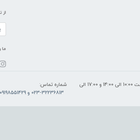
از 
ما ر
ساعات پاسخگویی: فقط روزهای غیر تعطیل از ساعت 10:00 الی 14:00 و 17:00 الی
شماره تماس:
023-32236813 و 09198551429