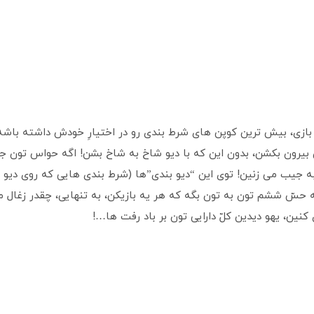
یانِ بازی، بیش ترین کوپن های شرط بندی رو در اختیارِ خودش داشته باشه، 
بیرون بکشن، بدون این که با دیو شاخ به شاخ بشن! اگه حواس تون جم
 جیب می زنین! توی این “دیو بندی”ها (شرط بندی هایی که روی دیو 
حسّ ششم تون به تون بگه که هر یه بازیکن، به تنهایی، چقدر زغال می
نین، یهو دیدین کلّ دارایی تون بر باد رفت ها…!