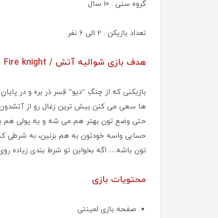
گروه سنی : 10 سال
تعداد بازیکن : 2 الی 6 نفر
هدف بازی شواليه آتش / Fire knight
بازیکنی که از چنگِ “دیو” قِسِر دَر بره و در پا
ها سعی می کنن بیش ترین زغال رو از آتشدون 
حتی وضع تون بهتر هم می شه و یه پولی هم به
حسابی واسه خودتون به هم بزنین، به شرطی که 
تون باشه… اگه بخواین تو شرط بندی زیاده روی ک
محتویات بازی
صفحه بازی لمینتی