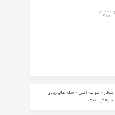
ضمانت اصل
بودن کالا
 بر نام پر افتخار « شوالیه آتش » سکه های زیادی
 به چالش میکشد