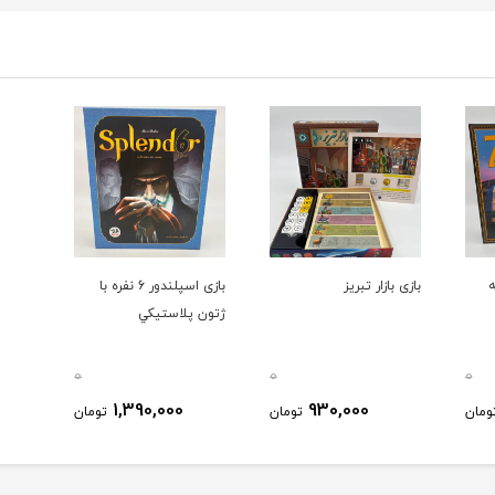
بازی بازار تبريز
بازی اسپلندور 6 نفره با
ژتون پلاستیکي
0
0
0
1,390,000
930,000
ومان
تومان
تومان