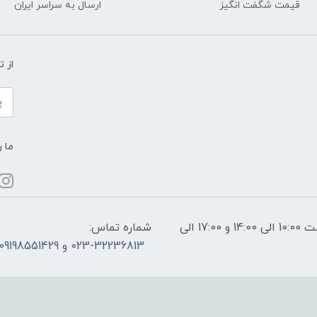
قیمت شگفت انگیز
ارسال به سراسر ایران
از 
ما ر
ساعات پاسخگویی: فقط روزهای غیر تعطیل از ساعت 10:00 الی 14:00 و 17:00 الی
شماره تماس:
023-32236813 و 09198551429