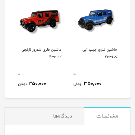
ماشین فلزی جیپ آبی
ماشين فلزي لندرور نارنجي
کد4331
کد4331
0
0
350,000
350,000
تومان
تومان
مشخصات
دیدگاه‌ها