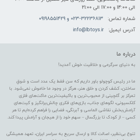
الی 14:00 و 17:00 الی 21:00
شماره تماس:
023-32236813 و 09198551429
آدرس ایمیل:
info@lbtoys.ir
درباره ما
به دنیای سرگرمی و خلاقیت خوش آمدید!
ما در رئیس کوچولو باور داریم که سن فقط یک عدد است و شوقِ
ساختن، کشف کردن و خلق هنر، هرگز در وجود ما خاموش نمی‌شود. با
تمرکز بر گلچینی از محبوب‌ترین و باکیفیت‌ترین ماکت‌های فلزی
کلکسیونی، لگوهای جذاب، بازی‌های فکری چالش‌برانگیز و کیت‌های
آرامش‌بخش نقاشی الماسی و آبرنگی، فضایی را فراهم کرده‌ایم تا هر
کسی – از کودک تا بزرگسال – سهم خود را از هیجان و آرامش پیدا کند.
تنوع بی‌نظیر، اصالت کالا و ارسال سریع به سراسر ایران، تعهد همیشگی