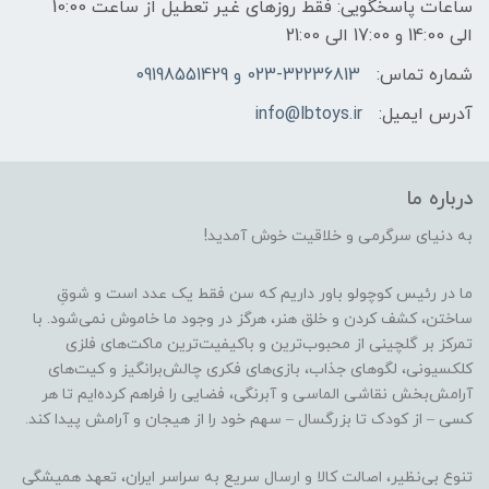
ساعات پاسخگویی: فقط روزهای غیر تعطیل از ساعت 10:00
الی 14:00 و 17:00 الی 21:00
شماره تماس:
023-32236813 و 09198551429
آدرس ایمیل:
info@lbtoys.ir
درباره ما
به دنیای سرگرمی و خلاقیت خوش آمدید!
ما در رئیس کوچولو باور داریم که سن فقط یک عدد است و شوقِ
ساختن، کشف کردن و خلق هنر، هرگز در وجود ما خاموش نمی‌شود. با
تمرکز بر گلچینی از محبوب‌ترین و باکیفیت‌ترین ماکت‌های فلزی
کلکسیونی، لگوهای جذاب، بازی‌های فکری چالش‌برانگیز و کیت‌های
آرامش‌بخش نقاشی الماسی و آبرنگی، فضایی را فراهم کرده‌ایم تا هر
کسی – از کودک تا بزرگسال – سهم خود را از هیجان و آرامش پیدا کند.
تنوع بی‌نظیر، اصالت کالا و ارسال سریع به سراسر ایران، تعهد همیشگی