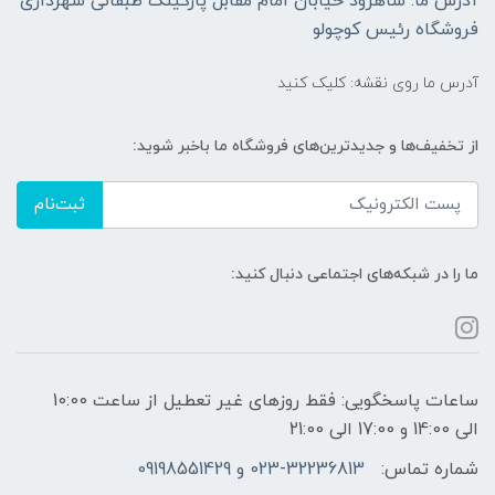
آدرس ما: شاهرود خیابان امام مقابل پارکینگ طبقاتی شهرداری
فروشگاه رئیس کوچولو
آدرس ما روی نقشه: کلیک کنید
از تخفیف‌ها و جدیدترین‌های فروشگاه ما باخبر شوید:
ثبت‌نام
ما را در شبکه‌های اجتماعی دنبال کنید:
ساعات پاسخگویی: فقط روزهای غیر تعطیل از ساعت 10:00
الی 14:00 و 17:00 الی 21:00
شماره تماس:
023-32236813 و 09198551429