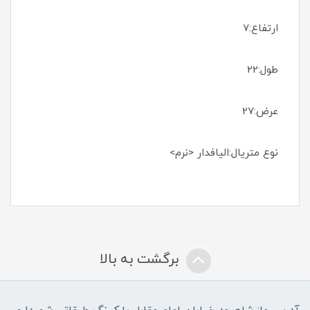
ارتفاع:7
طول:22
عرض:27
نوع متریال:الیافدار <نرم>
برگشت به بالا