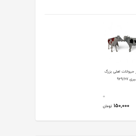
 حیوانات اهلی بزرگ
 929/67
0
150,000
تومان