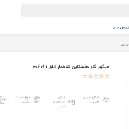
ماس با ما
فیگور گاو هلشتاین شاخدار ابلق 004021
امکان تحویل
امکان
۷ روز ضمانت
اکسپرس
پرداخت در
بازگشت
محل