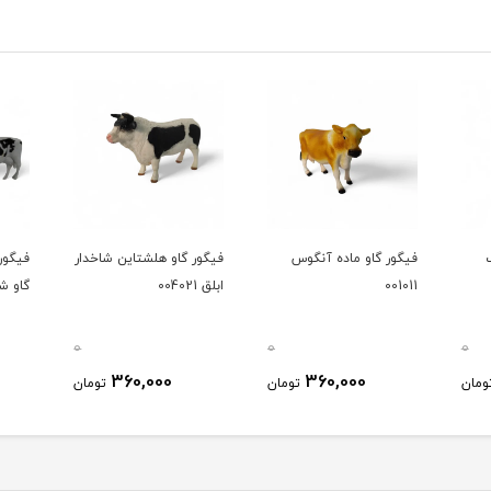
فیگور گاو ماده آنگوس
فیگور گاو هلشتاین شاخدار
فیگور
001011
ابلق 004021
گاو شیری
0
0
0
360,000
360,000
ومان
تومان
تومان