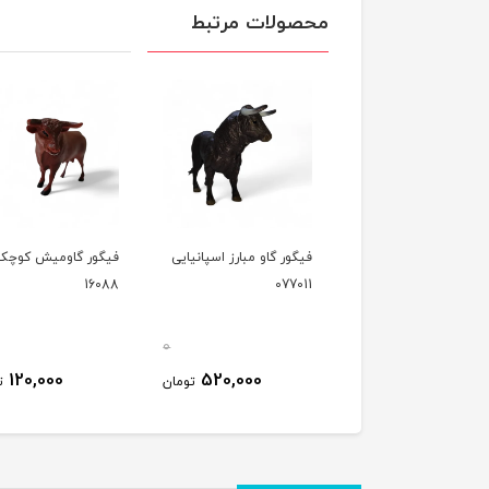
محصولات مرتبط
فیگور گاو مبارز اسپانیایی
فیگور گاومیش کوچک
16088
077011
0
120,000
520,000
تومان
ت