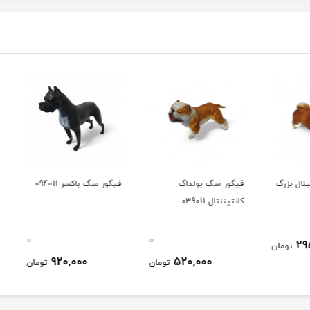
زرگ
فیگور سگ بولداگ
فیگور سگ باکسر 094011
فیگور س
کانتیننتال 039011
0
0
ومان
920,000
520,000
تومان
تومان