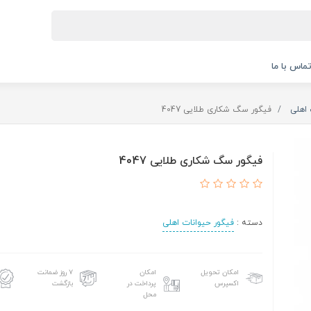
ماس با ما
 اهلی
فیگور سگ شکاری طلایی 4047
فیگور سگ شکاری طلایی 4047
دسته :
فیگور حیوانات اهلی
امکان تحویل
امکان
۷ روز ضمانت
اکسپرس
پرداخت در
بازگشت
محل