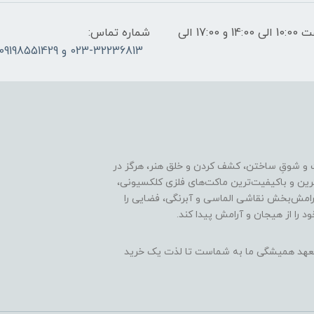
ساعات پاسخگویی: فقط روزهای غیر تعطیل از ساعت 10:00 الی 14:00 و 17:00 الی
شماره تماس:
023-32236813 و 09198551429
 و شوقِ ساختن، کشف کردن و خلق هنر، هرگز در
ترین و باکیفیت‌ترین ماکت‌های فلزی کلکسیونی،
رامش‌بخش نقاشی الماسی و آبرنگی، فضایی را
د را از هیجان و آرامش پیدا کند.
ن، تعهد همیشگی ما به شماست تا لذت یک خرید