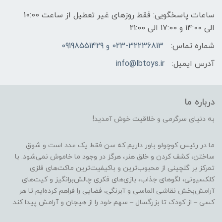
ساعات پاسخگویی: فقط روزهای غیر تعطیل از ساعت 10:00
الی 14:00 و 17:00 الی 21:00
شماره تماس:
023-32236813 و 09198551429
آدرس ایمیل:
info@lbtoys.ir
درباره ما
به دنیای سرگرمی و خلاقیت خوش آمدید!
ما در رئیس کوچولو باور داریم که سن فقط یک عدد است و شوقِ
ساختن، کشف کردن و خلق هنر، هرگز در وجود ما خاموش نمی‌شود. با
تمرکز بر گلچینی از محبوب‌ترین و باکیفیت‌ترین ماکت‌های فلزی
کلکسیونی، لگوهای جذاب، بازی‌های فکری چالش‌برانگیز و کیت‌های
آرامش‌بخش نقاشی الماسی و آبرنگی، فضایی را فراهم کرده‌ایم تا هر
کسی – از کودک تا بزرگسال – سهم خود را از هیجان و آرامش پیدا کند.