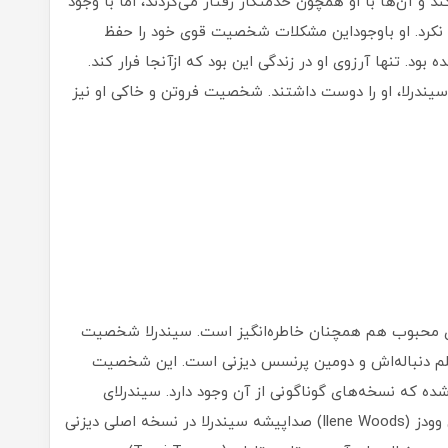
 و آن‌ها با او همچون خدمتکار رفتار می‌کردند، اما با وجود
رد. او باوجوداین مشکلات شخصیت قوی خود را حفظ
ود. تنها آرزوی او در زندگی این بود که ازآنجا فرار کند.
سیندرلا، او را دوست داشتند. شخصیت فروتن و خاکی او نیز
ای محبوب هم همچنان خاطره‌انگیز است. سیندرلا شخصیت
ن نام و دو فیلم دنباله‌اش و دومین پرنسس دیزنی است. این شخصیت
ه که نسخه‌های گوناگونی از آن وجود دارد. سیندرلای
معروف براساس نسخه فرانسوی شکل گرفت. آیلین وودز (Ilene Woods) صداپیشه سیندرلا در نسخه اصلی دیزنی