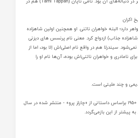
و جنیفر هیل (Jennifer Hale) صداپیشه این کاراکتر در دنباله‌های آن بود. تامی تاپان (Tami Tappan) هم در
ه خواهر دارد؛ البته خواهران ناتنی. او همچنین اولین شاهزاده
اهزاده جذاب) ازدواج کرد. معنی نام پرنسس های دیزنی
می‌شود. سیندرلا هم در واقع نام اصلی‌اش اِلا بود، اما از
ی نامادری و خواهران ناتنی‌اش بوده، آن‌ها نام او را
می و چند ملیتی است.
اگرچه کمپانی‌ والت دیزنی انیمیشن سیندرلا را سال 1950 براساس داستانی از «چارلز پرو» - منتشر شده در سال