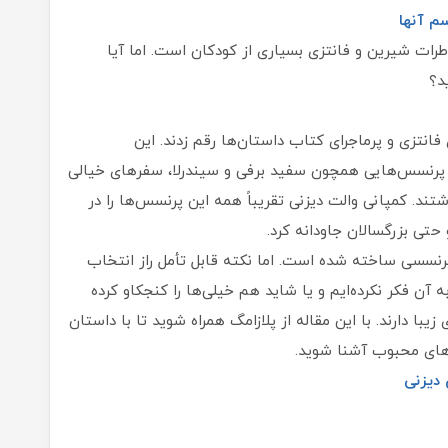
م آنها
ت شیرین و فانتزی بسیاری از کودکان است. اما آیا
د؟
تزی و پرماجرای کتاب داستا‌ن‌ها رقم زدند. این
پرنسس‌هایی همچون سفید برفی و سیندرلا، سفرهای خیالی
اشتند. کمپانی والت دیزنی تقریباً همه این پرنسس‌ها را در
 حتی بزرگسالان جاودانه کرد.
نسسی ساخته شده‌ است. اما نکته قابل تأمل راز انتخاب
آن فکر نکرده‌ایم و یا شاید هم خیلی‌ها را کنجکاو کرده
 زیبا دارند. با این مقاله از پلازامگ همراه شوید تا با داستان
های محبوب آشنا شوید.
دیزنی