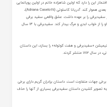
ار این را دارد که اولین شاهزاده خانم در اولین پویانمایی
شاخص دیزنی باشد و راه را برای شاهزاده خانم‌های بعدی هموار کند. آدریانا کاسلوتی (Adriana Caselotti)،
تر سفیدبرفی را بر‌ عهده داشت. عشق واقعی سفید برفی
شاهزاده‌ای‌ست که توانست با بوسه عشق حقیقی او را از خواب ابدی و مرگ بیدار کند. سفیدبرفی با 14 سال
 از آنکه کمپانی «والت دیزنی» در سال 1937 انیمیشن «سفیدبرفی و هفت کوتوله» را بسازد، این داستان
1 منتشر کردند.
از برخی جهات متفاوت است. داستان برادران گریم دارای برخی
ه تصویر کشیدن داستان سفید‌برفی بسیاری از آنها را حذف