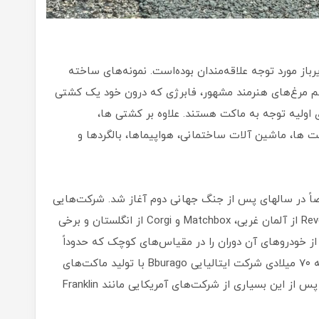
باز مورد توجه علاقه‌مندان بوده‌است. نمونه‌های ساخته
های قرون ۱۶ و ۱۷ میلادی و تخم مرغ‌های هنرمند مشهور، فابرژی که درون خود یک کشتی
ی اولیه توجه به ماکت هستند. علاوه بر کشتی ها،
ت ها، ماشین آلات ساختمانی، هواپیماها، بالگردها و
اً در سالهای پس از جنگ جهانی دوم آغاز شد. شرکت‌هایی
مانند Norev و Solido که فرانسوی بودند در کنار Revell از آلمان غربی، Matchbox و Corgi از انگلستان و برخی
ز خودروهای آن دوران را در مقیاس‌های کوچک که حدوداً
اندازه کف دست بودند تولید می‌کردند. در اواخر دهه ۷۰ میلادی شرکت ایتالیایی Bburago با تولید ماکت‌های
۱:۲۴, ۱:۲۲ و ۱:۱۸ دست به تولید ماکت‌های بزرگ زد. پس از این بسیاری از شرکت‌های آمریکایی مانند Franklin