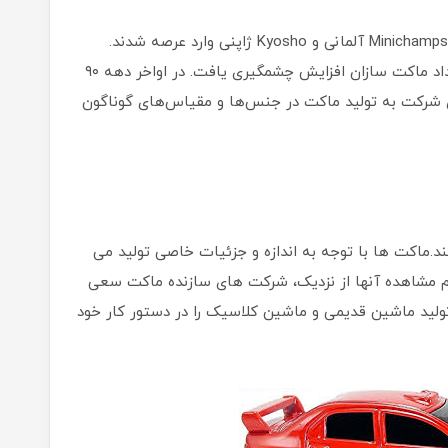
در اوایل دهه ۹۰ ماکت سازان حرفه‌ای تری همانند Minichamps آلمانی و Kyosho ژاپنی وارد عرصه شدند.
Maisto هم وارد رقابت با Bburago شد و کم‌کم‌تعداد ماکت سازان افزایش چشمگیری یافت. در اواخر دهه ۹۰
عداد زیادی شرکت به تولید ماکت در جنس‌ها و مقیاس‌های گوناگون
د.ماکت ها با توجه به اندازه و جزئیات خاصی تولید می
دم مشاهده آنها از نزدیک، شرکت های سازنده ماکت سعی
 تولید ماشین قدیمی و ماشین کلاسیک را در دستور کار خود